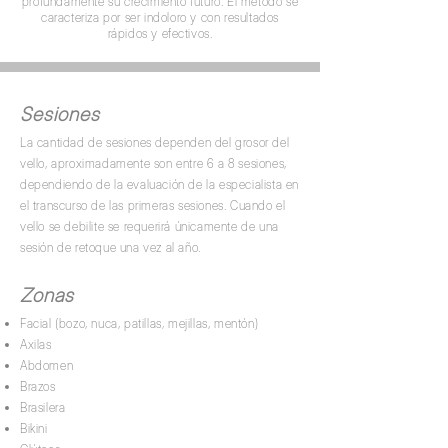
profundamente su crecimiento futuro. El método se
caracteriza por ser indoloro y con resultados
rápidos y efectivos.
Sesiones
La cantidad de sesiones dependen del grosor del
vello, aproximadamente son entre 6 a 8 sesiones,
dependiendo de la evaluación de la especialista en
el transcurso de las primeras sesiones. Cuando el
vello se debilite se requerirá únicamente de una
sesión de retoque una vez al año.
Zonas
Facial (bozo, nuca, patillas, mejillas, mentón)
Axilas
Abdomen
Brazos
Brasilera
Bikini